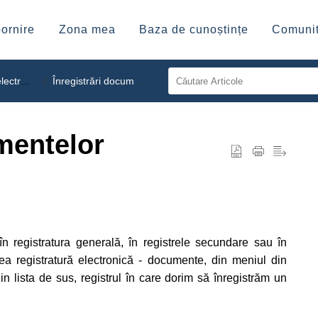
ornire
Zona mea
Baza de cunoștințe
Comunit
ronica
Înregistrări documente
mentelor
n registratura generală, în registrele secundare sau în
a registratură electronică - documente, din meniul din
n lista de sus, registrul în care dorim să înregistrăm un