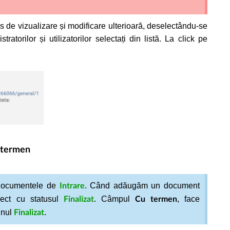
 de vizualizare și modificare ulterioară, deselectându-se
torilor și utilizatorilor selectați din listă. La click pe
 termen
 documentele de
. Când adăugăm un document
Intrare
irect cu statusul
.
Câmpul
, face
Finalizat
Cu termen
unul
.
Finalizat