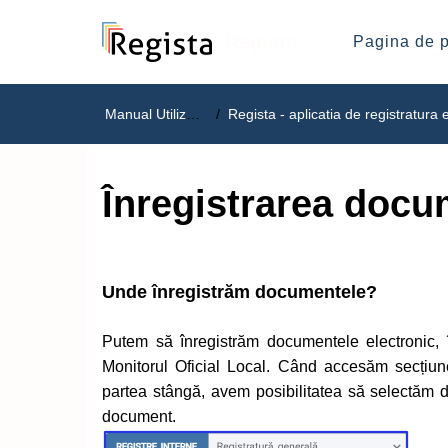
Regista
Pagina de p
Manual Utilizare
Regista - aplicatia de registratura elect
Înregistrarea docu
Unde înregistrăm documentele?
Putem să înregistrăm documentele electronic, î
Monitorul Oficial Local. Când accesăm secțiune
partea stângă, avem posibilitatea să selectăm di
document.