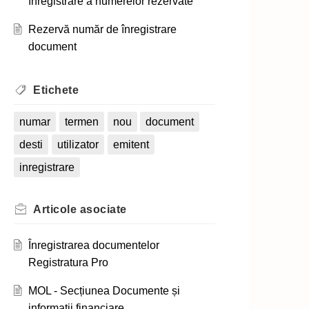
înregistrare a numerelor rezervate
Rezervă număr de înregistrare
document
Etichete
numar
termen
nou
document
desti
utilizator
emitent
inregistrare
Articole
asociate
Înregistrarea documentelor
Registratura Pro
MOL - Secțiunea Documente și
informații financiare