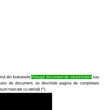
 unul din butoanele
Adaugă document de intrare/intern
sau
ipului de document, se deschide pagina de completare
 sunt marcate cu steluță (
).
*