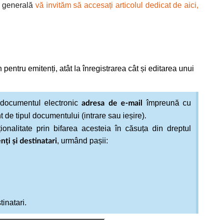
ea generală
vă invităm să accesați articolul dedicat de aici,
entru emitenți, atât la înregistrarea cât și editarea unui
n documentul electronic
împreună cu
adresa de e-mail
nt de tipul documentului (intrare sau ieșire).
ionalitate prin bifarea acesteia în căsuța din dreptul
, urmând pașii:
ți și destinatari
tinatari.