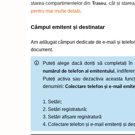
starea compartimentelor din
, cât și star
Traseu
pentru mai multe detalii
.
Câmpul emitent și destinatar
Am adăugat câmpuri dedicate de e-mail și telefon p
document.
Puteți alege dacă doriți să completați î
, indifere
numărul de telefon al emitentului
Puteți activa sau dezactiva aceasta funcț
denumirii:
Colectare telefon și e-mail emiten
1. Setări;
2. Setări registratură;
3. Setări afișare registratură
4. Colectare telefon și e-mail emitenți și des