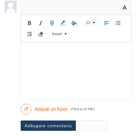
A
12
Insert
Atașați un fișier
(Până la 20 MB )
Adăugare comentariu
Revocare