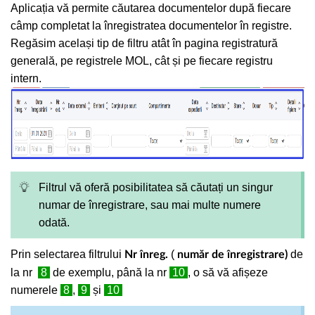
Aplicația vă permite căutarea documentelor după fiecare
câmp completat la înregistratea documentelor în registre.
Regăsim același tip de filtru atât în pagina registratură
generală, pe registrele MOL, cât și pe fiecare registru
intern.
Filtrul vă oferă posibilitatea să căutați un singur
numar de înregistrare, sau mai multe numere
odată.
Prin selectarea filtrului
(
de
Nr înreg.
număr de înregistrare)
la nr
8
de exemplu, până la nr
10
, o să vă afișeze
numerele
8
,
9
și
10