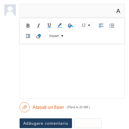
A
12
Insert
Atașați un fișier
(Până la 20 MB )
Adăugare comentariu
Revocare